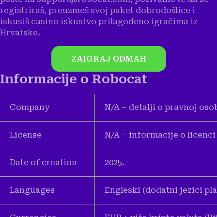
registriraš, preuzmeš svoj paket dobrodošlice i
iskusiš casino iskustvo prilagođeno igračima iz
Hrvatske.
ZAIGRAJ ODMAH
Informacije o Robocat
Company
N/A – detalji o pravnoj osob
License
N/A – informacije o licenci
Date of creation
2025.
Languages
Engleski (dodatni jezici p