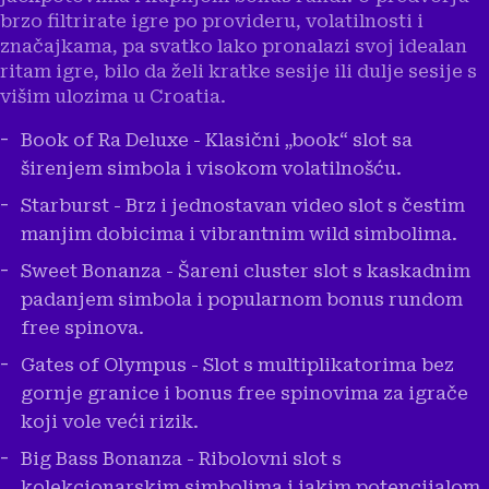
brzo filtrirate igre po provideru, volatilnosti i
značajkama, pa svatko lako pronalazi svoj idealan
ritam igre, bilo da želi kratke sesije ili dulje sesije s
višim ulozima u Croatia.
Book of Ra Deluxe - Klasični „book“ slot sa
širenjem simbola i visokom volatilnošću.
Starburst - Brz i jednostavan video slot s čestim
manjim dobicima i vibrantnim wild simbolima.
Sweet Bonanza - Šareni cluster slot s kaskadnim
padanjem simbola i popularnom bonus rundom
free spinova.
Gates of Olympus - Slot s multiplikatorima bez
gornje granice i bonus free spinovima za igrače
koji vole veći rizik.
Big Bass Bonanza - Ribolovni slot s
kolekcionarskim simbolima i jakim potencijalom