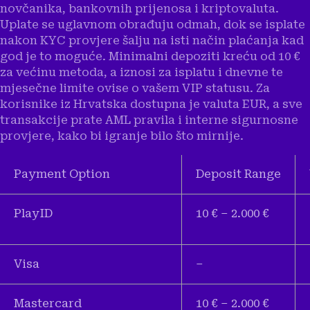
novčanika, bankovnih prijenosa i kriptovaluta.
Uplate se uglavnom obrađuju odmah, dok se isplate
nakon KYC provjere šalju na isti način plaćanja kad
god je to moguće. Minimalni depoziti kreću od 10 €
za većinu metoda, a iznosi za isplatu i dnevne te
mjesečne limite ovise o vašem VIP statusu. Za
korisnike iz Hrvatska dostupna je valuta EUR, a sve
transakcije prate AML pravila i interne sigurnosne
provjere, kako bi igranje bilo što mirnije.
Payment Option
Deposit Range
PlayID
10 € – 2.000 €
Visa
–
Mastercard
10 € – 2.000 €