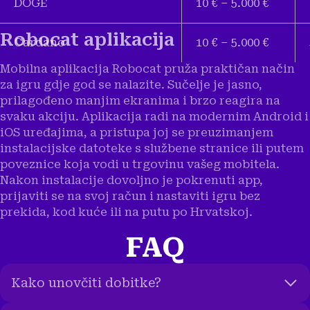
DOGE
10 € – 5.000 €
Robocat aplikacija
Cardano
10 € – 5.000 €
Mobilna aplikacija Robocat pruža praktičan način
za igru gdje god se nalazite. Sučelje je jasno,
prilagođeno manjim ekranima i brzo reagira na
svaku akciju. Aplikacija radi na modernim Android i
iOS uređajima, a pristupa joj se preuzimanjem
instalacijske datoteke s službene stranice ili putem
poveznice koja vodi u trgovinu vašeg mobitela.
Nakon instalacije dovoljno je pokrenuti app,
prijaviti se na svoj račun i nastaviti igru bez
prekida, kod kuće ili na putu po Hrvatskoj.
FAQ
Kako unovčiti dobitke?