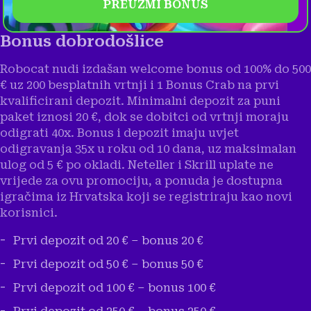
PREUZMI BONUS
Bonus dobrodošlice
Robocat nudi izdašan welcome bonus od 100% do 500
€ uz 200 besplatnih vrtnji i 1 Bonus Crab na prvi
kvalificirani depozit. Minimalni depozit za puni
paket iznosi 20 €, dok se dobitci od vrtnji moraju
odigrati 40x. Bonus i depozit imaju uvjet
odigravanja 35x u roku od 10 dana, uz maksimalan
ulog od 5 € po okladi. Neteller i Skrill uplate ne
vrijede za ovu promociju, a ponuda je dostupna
igračima iz Hrvatska koji se registriraju kao novi
korisnici.
Prvi depozit od 20 € – bonus 20 €
Prvi depozit od 50 € – bonus 50 €
Prvi depozit od 100 € – bonus 100 €