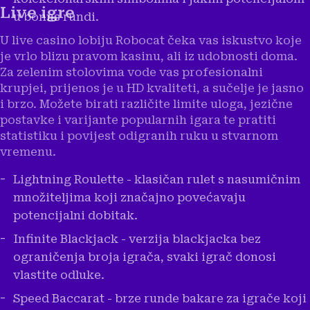
Live igre
u bonus rundi.
U live casino lobiju Robocat čeka vas iskustvo koje
je vrlo blizu pravom kasinu, ali iz udobnosti doma.
Za zelenim stolovima vode vas profesionalni
krupjei, prijenos je u HD kvaliteti, a sučelje je jasno
i brzo. Možete birati različite limite uloga, jezične
postavke i varijante popularnih igara te pratiti
statistiku i povijest odigranih ruku u stvarnom
vremenu.
Lightning Roulette - klasičan rulet s nasumičnim
množiteljima koji značajno povećavaju
potencijalni dobitak.
Infinite Blackjack - verzija blackjacka bez
ograničenja broja igrača, svaki igrač donosi
vlastite odluke.
Speed Baccarat - brze runde bakare za igrače koji