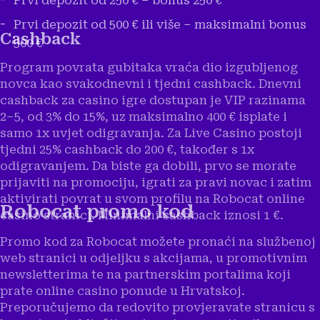
Prvi depozit od 250 € – bonus 250 €
Prvi depozit od 500 € ili više – maksimalni bonus
Cashback
500 €
Program povrata gubitaka vraća dio izgubljenog
novca kao svakodnevni i tjedni cashback. Dnevni
cashback za casino igre dostupan je VIP razinama
2–5, od 3% do 15%, uz maksimalno 400 € isplate i
samo 1x uvjet odigravanja. Za Live Casino postoji
tjedni 25% cashback do 200 €, također s 1x
odigravanjem. Da biste ga dobili, prvo se morate
prijaviti na promociju, igrati za pravi novac i zatim
aktivirati povrat u svom profilu na Robocat online
Robocat promo kod
casino stranici. Minimalni cashback iznosi 1 €.
Promo kod za Robocat možete pronaći na službenoj
web stranici u odjeljku s akcijama, u promotivnim
newsletterima te na partnerskim portalima koji
prate online casino ponude u Hrvatskoj.
Preporučujemo da redovito provjeravate stranicu s