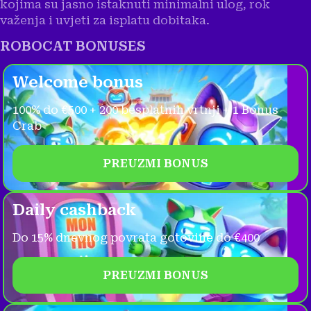
kojima su jasno istaknuti minimalni ulog, rok
važenja i uvjeti za isplatu dobitaka.
ROBOCAT BONUSES
Welcome bonus
100% do €500 + 200 besplatnih vrtnji + 1 Bonus
Crab
PREUZMI BONUS
Daily cashback
Do 15% dnevnog povrata gotovine do €400
PREUZMI BONUS