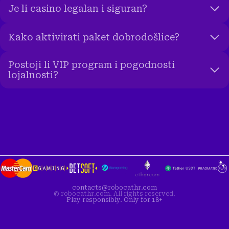
Je li casino legalan i siguran?
Kako aktivirati paket dobrodošlice?
Postoji li VIP program i pogodnosti
lojalnosti?
contacts@robocathr.com
© robocathr.com. All rights reserved.
Play responsibly. Only for 18+